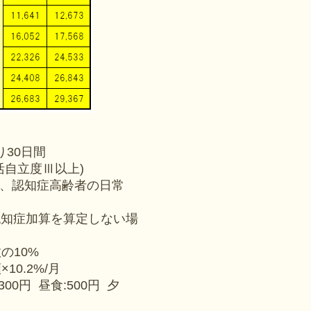
り30日間
活自立度Ⅲ以上)
、認知症高齢者の日常
認知症加算を算定しない場
の10%
0.2%/月
300円 昼食:500円 夕