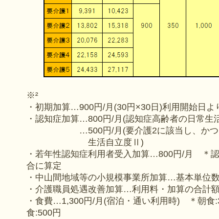
※²
・初期加算…900円/月(30円×30日)利用開始日よ
・認知症加算…800円/月(認知症高齢者の日常生
…500円/月(要介護2に該当し、かつ
生活自立度Ⅱ)
・若年性認知症利用者受入加算…800円/月 ＊
合に算定
・中山間地域等の小規模事業所加算…基本単位数
・介護職員処遇改善加算…利用料・加算の合計額×1
・食費…1,300円/月(宿泊・通い利用時)
＊朝食:
食:500円